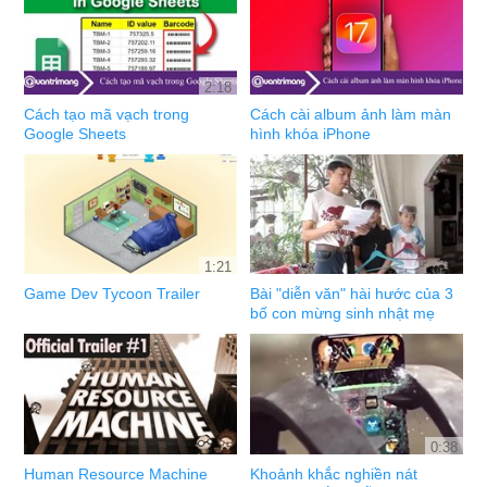
2:18
Cách tạo mã vạch trong
Cách cài album ảnh làm màn
Google Sheets
hình khóa iPhone
1:21
Game Dev Tycoon Trailer
Bài "diễn văn" hài hước của 3
bố con mừng sinh nhật mẹ
0:38
Human Resource Machine
Khoảnh khắc nghiền nát