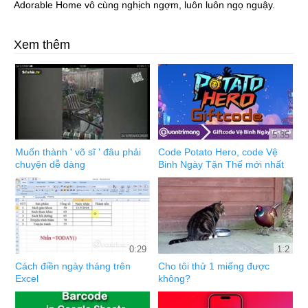
Adorable Home vô cùng nghịch ngợm, luôn luôn ngọ nguậy.
Xem thêm
5:35
Muốn thành ' võ sĩ ' đâu phải
Code Potato Hero, code Vệ
chuyện dễ dàng
Binh Ngày Tận Thế mới nhất
0:29
1:2
Cách điền ngày tháng trên
Cho tôi thử 1 miếng được
Excel
không?