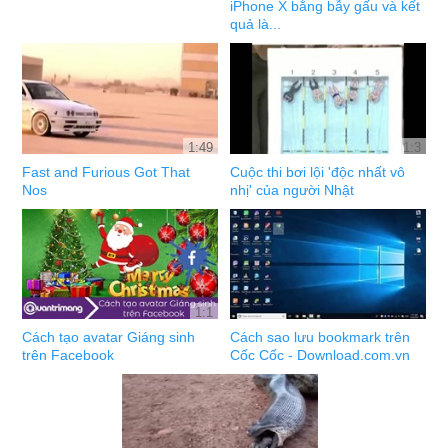
iPhone X bằng bẫy gấu và kết
quả là...
1:49
1:3
Fast and Furious Got That
Cuộc thi bơi lội 'độc nhất vô
Nos
nhị' của người Nhật
1:1
Cách tạo avatar Giáng sinh
Cách sao lưu bookmark trên
trên Facebook
Cốc Cốc - Download.com.vn