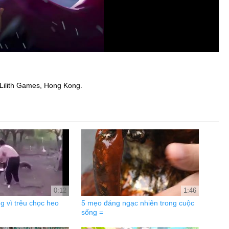
 Lilith Games, Hong Kong.
0:12
1:46
 vì trêu chọc heo
5 mẹo đáng ngạc nhiên trong cuộc
sống =