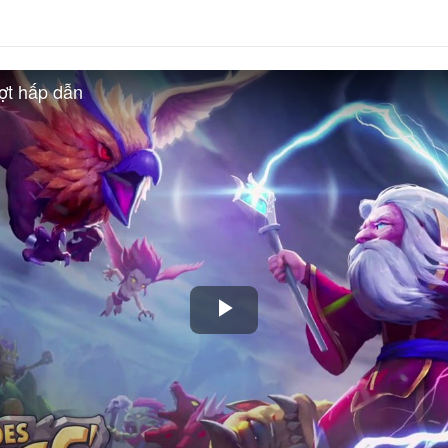
ượt hấp dẫn
Play
Video