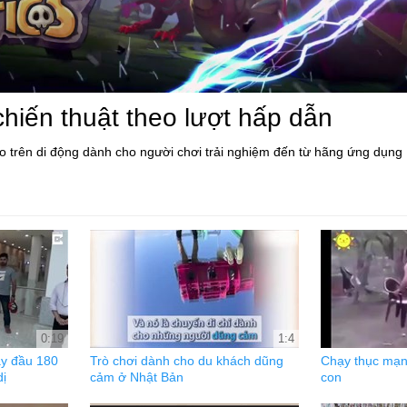
chiến thuật theo lượt hấp dẫn
áo trên di động dành cho người chơi trải nghiệm đến từ hãng ứng dụng
0:19
1:4
ay đầu 180
Trò chơi dành cho du khách dũng
Chạy thục mạng
dị
cảm ở Nhật Bản
con