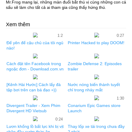
Mr.Frog mang lại, những màn đuổi bắt thú vị cùng những con cá
sấu sẽ làm cho tất cả ai tham gia cũng thấy hứng thú.
Xem thêm
1:2
0:27
Để yên để cậu chủ của tôi ngủ
Printer Hacked to play DOOM!
nào!
Cách đặt tên Facebook trong
Zombie Defense 2: Episodes
ngoặc đơn - Download.com.vn
trailer
[Kênh Hài Hước] Cách lấy đà
Nước nóng biến thành tuyết
tập bơi trên cạn bá đạo =))
chỉ trong nháy mắt
1:30
Divergent Trailer - Xem Phim
Conarium Epic Games store
Divergent HD Vietsub
Launch
0:24
Lươn khổng lồ bất lực khi bị vịt
Thay lốp xe tải trong chưa đầy
chặn đầu cướp thức ăn
2 phút