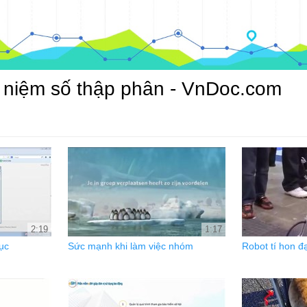
ái niệm số thập phân - VnDoc.com
2:19
1:17
ục
Sức mạnh khi làm việc nhóm
Robot tí hon đ