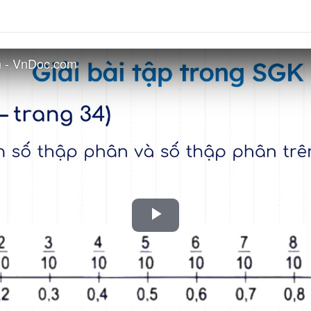
ân - VnDoc.com
Play
Video