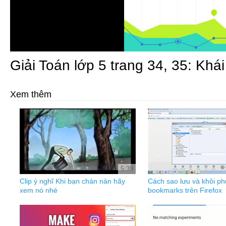
Giải Toán lớp 5 trang 34, 35: Kh
Xem thêm
5:39
Clip ý nghĩ Khi bạn chán nản hãy
Cách sao lưu và khôi ph
xem nó nhé
bookmarks trên Firefox