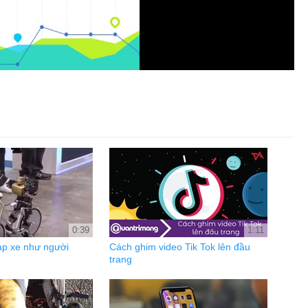
0:39
1:11
ạp xe như người
Cách ghim video Tik Tok lên đầu
trang