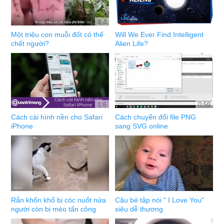
4:4
Một triệu con muỗi đốt có thể
Will We Ever Find Intelligent
chết người?
Alien Life?
1:6
0:59
Cách cài hình nền cho Safari
Cách chuyển đổi file PNG
iPhone
sang SVG online
Rắn khốn khổ bị cóc nuốt nửa
Cậu bé tập nói " I Love You"
người còn bị mèo tấn công
siêu dễ thương