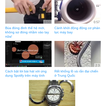
0:53
0:57
Búa đóng đinh thế hệ mới,
Cảnh khởi động động cơ phản
không sợ đóng nhầm vào tay
lực máy bay
nữa!
2:3
Cách bật lời bài hát với ứng
Rết khổng lồ và rắn đại chiến
dụng Spotify trên máy tính
ở Trung Quốc