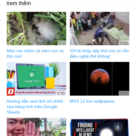
Xem thêm
1:3
0:32
Mèo mẹ chăm cả mèo con và
Chỉ là nhảy dây thôi mà có cần
thỏ con!
điệu nghệ thế không!
1:30
0:12
Hướng dẫn xem lịch sử chỉnh
MIUI 12 live wallpapers
sửa bảng tính trên Google
Sheets