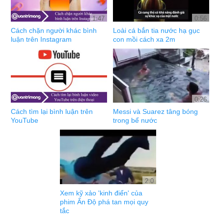
1:47
0:56
Cách chặn người khác bình
Loài cá bắn tia nước hạ gục
luận trên Instagram
con mồi cách xa 2m
0:26
Cách tìm lại bình luận trên
Messi và Suarez tâng bóng
YouTube
trong bể nước
2:0
Xem kỹ xảo 'kinh điển' của
phim Ấn Độ phá tan mọi quy
tắc