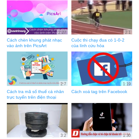
2:27
2:1
Cách chèn khung phát nhạc
Cuộc thi chạy đua có 1-0-2
vào ảnh trên PicsArt
của lính cứu hỏa
2:7
1:19
Cách tra mã số thuế cá nhân
Cách xoá tag trên Facebook
trực tuyến trên điện thoại
3:2
1:30