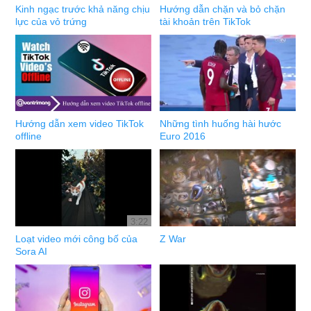
Kinh ngạc trước khả năng chịu
Hướng dẫn chặn và bỏ chặn
lực của vỏ trứng
tài khoản trên TikTok
Hướng dẫn xem video TikTok
Những tình huống hài hước
offline
Euro 2016
3:22
Loạt video mới công bố của
Z War
Sora AI