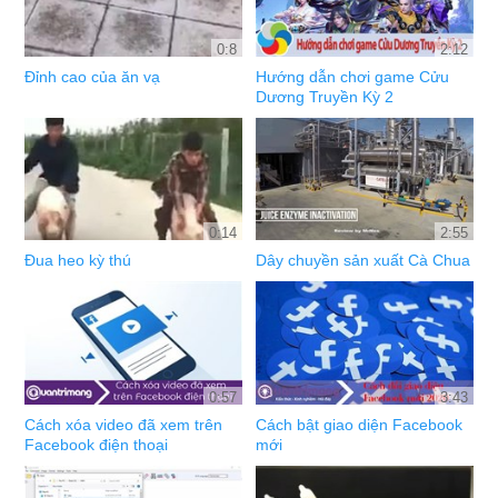
0:8
2:12
Đỉnh cao của ăn vạ
Hướng dẫn chơi game Cửu
Dương Truyền Kỳ 2
0:14
2:55
Đua heo kỳ thú
Dây chuyền sản xuất Cà Chua
0:57
3:43
Cách xóa video đã xem trên
Cách bật giao diện Facebook
Facebook điện thoại
mới