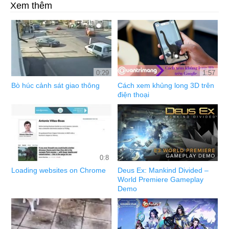
Xem thêm
0:29
1:57
Bò húc cảnh sát giao thông
Cách xem khủng long 3D trên
điện thoại
0:8
Loading websites on Chrome
Deus Ex: Mankind Divided –
World Premiere Gameplay
Demo