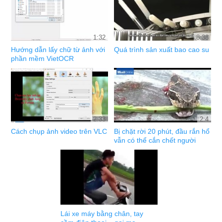
1:32
8:38
Hướng dẫn lấy chữ từ ảnh với
Quá trình sản xuất bao cao su
phần mềm VietOCR
2:33
2:4
Cách chụp ảnh video trên VLC
Bị chặt rời 20 phút, đầu rắn hổ
vẫn có thể cắn chết người
Lái xe máy bằng chân, tay