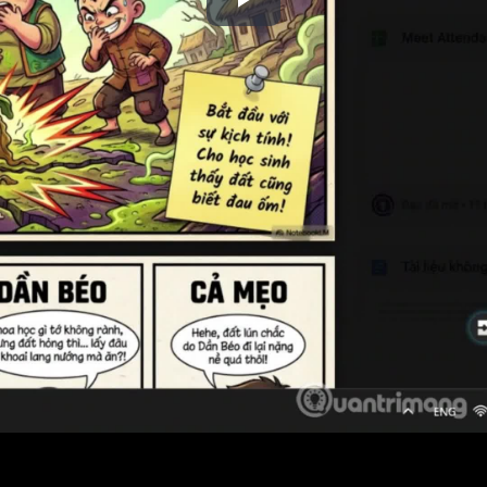
Play
Video