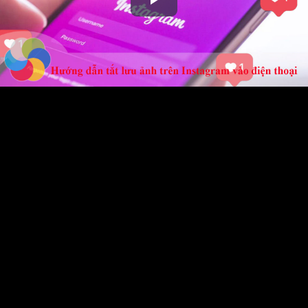
Play
Video