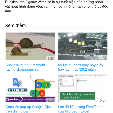
Duckles: the Jigsaw Witch sẽ là sự xuất hiện của những nhân
vật hoạt hình đáng yêu, vui nhộn với những màn chơi thú vị, độc
đáo.
Xem thêm
1:23
1:11
Snails slug it out in world
Kỷ lục guiness máy bay giấy
racing championship
bay lâu nhất (29.2 giây)
1:18
0:37
Cách tắt pop up Google Dịch
Lọc dữ liệu trong PivotTable
trên điện thoại
của Microsoft Excel