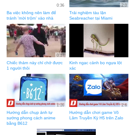
0:36
2:0
Ba việc không nên làm để
Trải nghiệm tàu lặn
tránh 'mời trộm' vào nhà
Seabreacher tại Miami
0:17
Chiếc thảm này chỉ chở được
Kinh ngạc cảnh bọ ngựa lột
1 người thôi
xác
1:16
2:6
Hướng dẫn chụp ảnh tự
Hướng dẫn chơi game Võ
sướng phong cách anime
Lâm Truyền Kỳ H5 trên Zalo
bằng B612