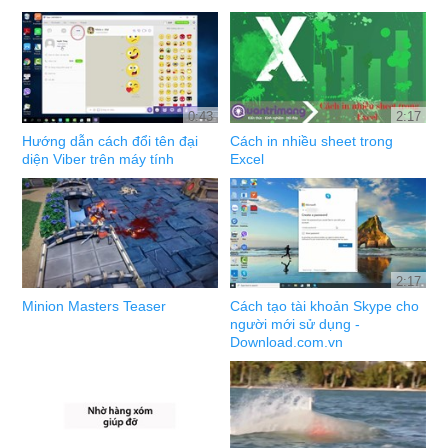
0:43
2:17
Hướng dẫn cách đổi tên đại
Cách in nhiều sheet trong
diện Viber trên máy tính
Excel
2:17
Minion Masters Teaser
Cách tạo tài khoản Skype cho
người mới sử dụng -
Download.com.vn