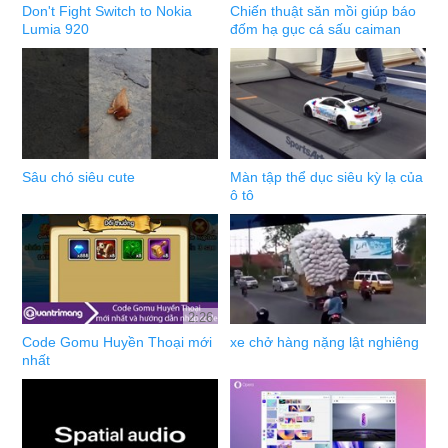
Don't Fight Switch to Nokia
Chiến thuật săn mồi giúp báo
Lumia 920
đốm hạ gục cá sấu caiman
Sâu chó siêu cute
Màn tập thể dục siêu kỳ lạ của
ô tô
2:26
Code Gomu Huyền Thoại mới
xe chở hàng nặng lật nghiêng
nhất