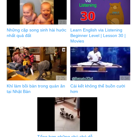
2:0
Những cặp song sinh hài hước
Learn English via Listening
nhất quả đất
Beginner Level | Lesson 30 |
Movies
2:25
0:34
Khỉ làm bồi bàn trong quán ăn
Cái kết không thể buồn cười
tại Nhật Bản
hơn
Tổng hợp những chú chó dễ