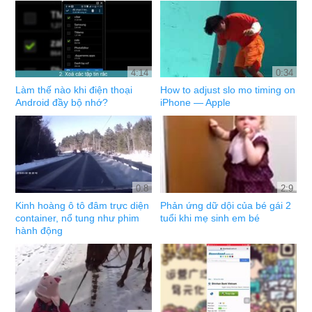
4:14
0:34
Làm thế nào khi điện thoại
How to adjust slo mo timing on
Android đầy bộ nhớ?
iPhone — Apple
0:8
2:9
Kinh hoàng ô tô đâm trực diện
Phản ứng dữ dội của bé gái 2
container, nổ tung như phim
tuổi khi mẹ sinh em bé
hành động