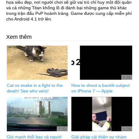
họa siêu đẹp, nơi người chơi sẽ giữ vai trò chỉ huy một đội quân
và cả những Titan khổng lồ đi đánh bại những game thủ khác
trong trận đấu PvP hoành tráng. Game được cung cấp miễn phí
cho Android 4.1 trở lên.
Xem thêm
0:49
Cat vs snake in a fight to the
How to shoot a backlit subject
death! See who wins!
on iPhone 7 — Apple
1:32
1:29
Gió mạnh thổi bay cả người
Giải pháp cải thiện sự nhàm