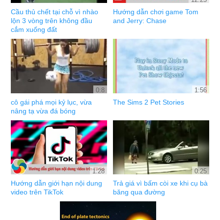
Cầu thủ chết tại chỗ vì nhào
Hướng dẫn chơi game Tom
lộn 3 vòng trên không đầu
and Jerry: Chase
cắm xuống đất
0:8
1:56
cô gái phá mọi kỷ lục, vừa
The Sims 2 Pet Stories
nâng tạ vừa đá bóng
1:28
0:25
Hướng dẫn giới hạn nội dung
Trả giá vì bấm còi xe khi cụ bà
video trên TikTok
băng qua đường