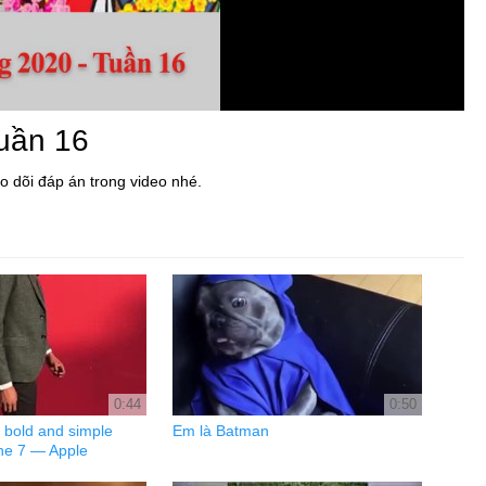
Tuần 16
o dõi đáp án trong video nhé.
0:44
0:50
 bold and simple
Em là Batman
ne 7 — Apple