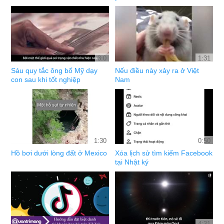
3:0
1:31
Sáu quy tắc ông bố Mỹ dạy
Nếu điều này xảy ra ở Việt
con sau khi tốt nghiệp
Nam
1:30
0:50
Hồ bơi dưới lòng đất ở Mexico
Xóa lịch sử tìm kiếm Facebook
tại Nhật ký
4:31