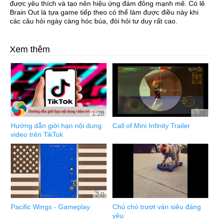
được yêu thích và tạo nên hiệu ứng đám đông mạnh mẽ. Có lẽ
Brain Out là tựa game tiếp theo có thể làm được điều này khi
các câu hỏi ngày càng hóc búa, đòi hỏi tư duy rất cao.
Xem thêm
1:28
1:21
Hướng dẫn giới hạn nội dung
Call of Mini Infinity Trailer
video trên TikTok
2:0
Pacific Wings - Gameplay
Chú chó trượt ván siêu đáng
yêu