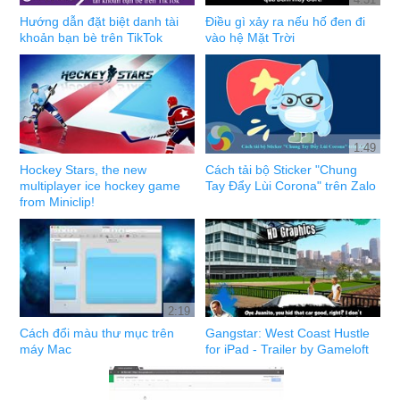
Hướng dẫn đặt biệt danh tài
Điều gì xảy ra nếu hố đen đi
khoản bạn bè trên TikTok
vào hệ Mặt Trời
1:49
Hockey Stars, the new
Cách tải bộ Sticker "Chung
multiplayer ice hockey game
Tay Đẩy Lùi Corona" trên Zalo
from Miniclip!
2:19
Cách đổi màu thư mục trên
Gangstar: West Coast Hustle
máy Mac
for iPad - Trailer by Gameloft