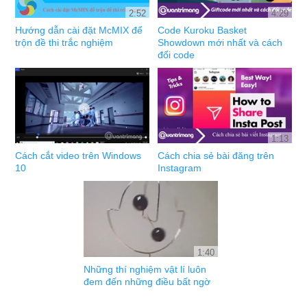
2:52
4:29
Hướng dẫn cài đặt McMIX để
Code Kuroku Basket
trộn đề thi trắc nghiệm
Showdown mới nhất và cách
đổi code
1:13
Cách cắt video trên Windows
Cách chia sẻ bài đăng trên
10
Instagram
1:40
Những thí nghiệm vật lí luôn
đem đến những điều bất ngờ