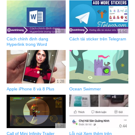
1:38
1:51
Cách chỉnh định dạng
Cách tải sticker trên Telegram
Hyperlink trong Word
1:28
Apple iPhone 8 và 8 Plus
Ocean Swimmer
1:21
0:44
Call of Mini Infinity Trailer
Lỗi nút Xem thêm trên