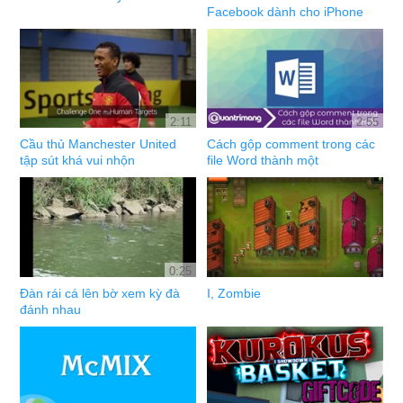
Facebook dành cho iPhone
2:11
2:55
Cầu thủ Manchester United
Cách gộp comment trong các
tập sút khá vui nhộn
file Word thành một
0:25
Đàn rái cá lên bờ xem kỳ đà
I, Zombie
đánh nhau