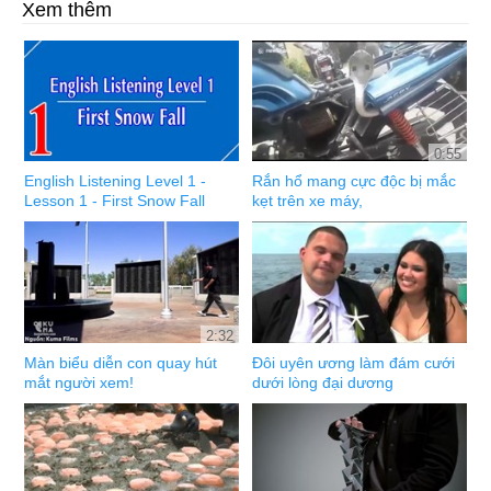
Xem thêm
0:55
English Listening Level 1 -
Rắn hổ mang cực độc bị mắc
Lesson 1 - First Snow Fall
kẹt trên xe máy,
2:32
Màn biểu diễn con quay hút
Đôi uyên ương làm đám cưới
mắt người xem!
dưới lòng đại dương