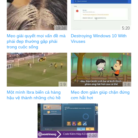
19:24
5:20
Mẹo giải quyết mọi vấn đề mà
Destroying Windows 10 With
phái đẹp thường gặp phải
Viruses
trong cuộc sống
1:9
1:4
Một mình Ibra biến cả hàng
Mẹo đơn giản giúp chặn đứng
hậu vệ thành những chú hề
cơn hắt hơi
2:20