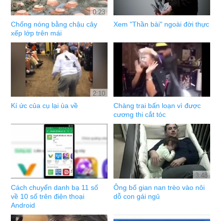
0:23
Chống nóng bằng chậu cây
Xem "Thần bài" ngoài đời thực
xếp lớp trên mái
2:10
Kí ức của cụ lại ùa về
Chàng trai bấn loạn vì được
cương thi cắt tóc
3:48
Cách chuyển danh bạ 11 số
Ông bố gian nan trèo vào nôi
về 10 số trên điện thoại
dỗ con gái ngủ
Android