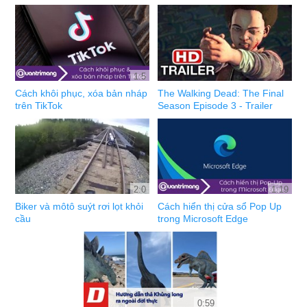
1:5
Cách khôi phục, xóa bản nháp
The Walking Dead: The Final
trên TikTok
Season Episode 3 - Trailer
2:0
1:19
Biker và môtô suýt rơi lọt khỏi
Cách hiển thị cửa sổ Pop Up
cầu
trong Microsoft Edge
0:59