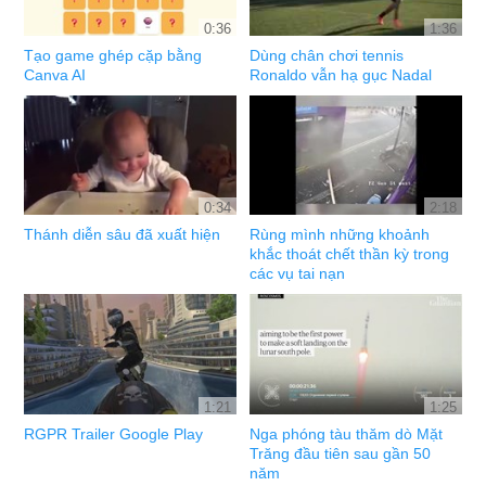
0:36
1:36
Tạo game ghép cặp bằng
Dùng chân chơi tennis
Canva AI
Ronaldo vẫn hạ gục Nadal
0:34
2:18
Thánh diễn sâu đã xuất hiện
Rùng mình những khoảnh
khắc thoát chết thần kỳ trong
các vụ tai nạn
1:21
1:25
RGPR Trailer Google Play
Nga phóng tàu thăm dò Mặt
Trăng đầu tiên sau gần 50
năm