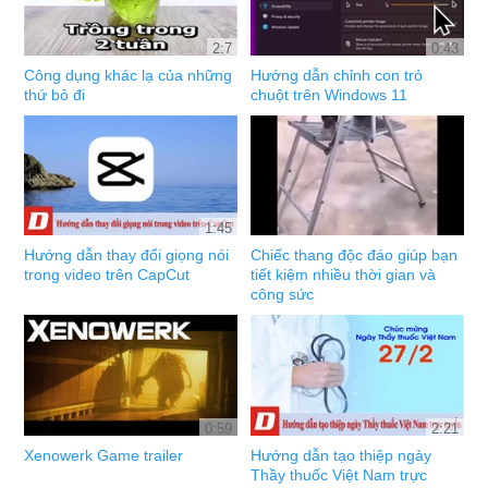
2:7
0:43
Công dụng khác lạ của những
Hướng dẫn chỉnh con trỏ
thứ bỏ đi
chuột trên Windows 11
1:45
Hướng dẫn thay đổi giọng nói
Chiếc thang độc đáo giúp bạn
trong video trên CapCut
tiết kiệm nhiều thời gian và
công sức
0:59
2:21
Xenowerk Game trailer
Hướng dẫn tạo thiệp ngày
Thầy thuốc Việt Nam trực