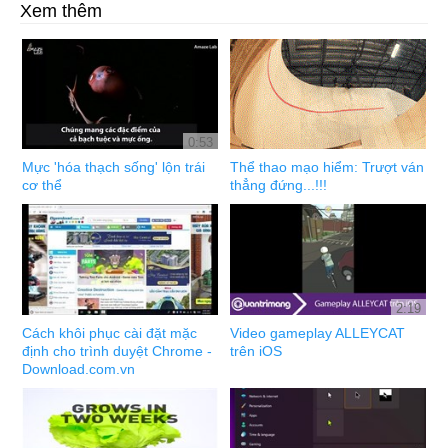
Xem thêm
0:53
Mực 'hóa thạch sống' lộn trái
Thể thao mạo hiểm: Trượt ván
cơ thể
thẳng đứng...!!!
2:19
Cách khôi phục cài đặt mặc
Video gameplay ALLEYCAT
định cho trình duyệt Chrome -
trên iOS
Download.com.vn