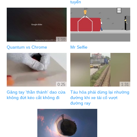
tuyến
1:10
Quantum vs Chrome
Mr Selfie
0:25
1:31
Găng tay 'thần thánh' dao cứa
Tàu hỏa phải dừng lại nhường
không đứt kéo cắt không đi
đường khi xe tải cố vượt
đường ray