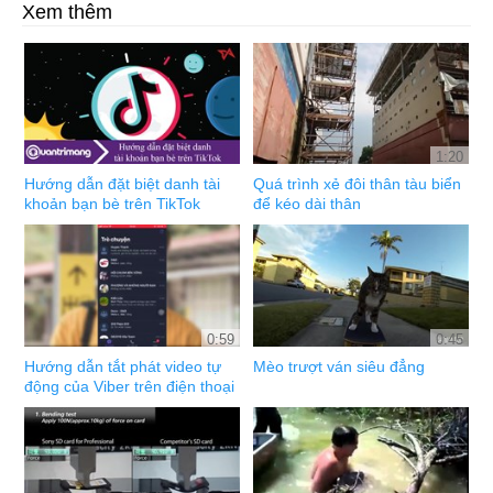
Xem thêm
1:20
Hướng dẫn đặt biệt danh tài
Quá trình xẻ đôi thân tàu biển
khoản bạn bè trên TikTok
để kéo dài thân
0:59
0:45
Hướng dẫn tắt phát video tự
Mèo trượt ván siêu đẳng
động của Viber trên điện thoại