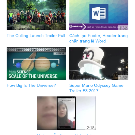
1:52
The Culling Launch Trailer Full
Cách tạo Footer, Header trang
chẵn trang lẻ Word
2:32
How Big Is The Universe?
Super Mario Odyssey Game
Trailer E3 2017
2:18