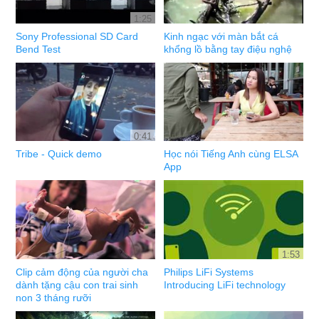
1:25
Sony Professional SD Card
Kinh ngạc với màn bắt cá
Bend Test
khổng lồ bằng tay điệu nghệ
0:41
Tribe - Quick demo
Học nói Tiếng Anh cùng ELSA
App
1:53
Clip cảm động của người cha
Philips LiFi Systems
dành tặng cậu con trai sinh
Introducing LiFi technology
non 3 tháng rưỡi