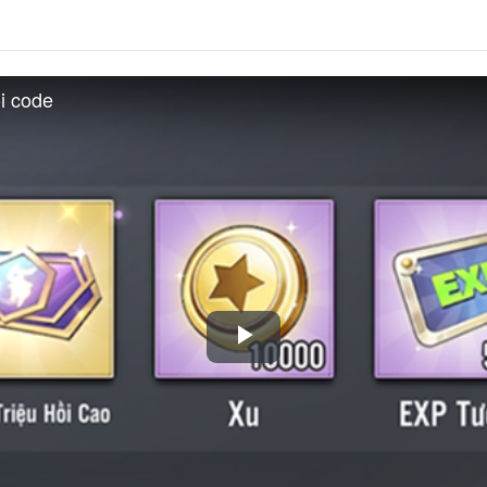
i code
Play
Video