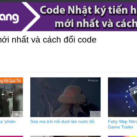
ới nhất và cách đổi code
1:30
0:53
a 'phiên
Sứa ma trôi nổi dưới làn nước tối
Fetty Wap Nitr
Game Trailer