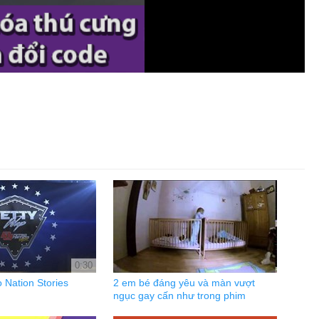
0:30
o Nation Stories
2 em bé đáng yêu và màn vượt
ngục gay cấn như trong phim