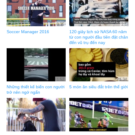
0:35
2:1
Soccer Manager 2016
120 giây lịch sử NASA 60 năm
từ con người đầu tiên đặt chân
đến vũ trụ đến nay
1:52
1:34
Những thiết kế biến con người
5 món ăn siêu đắt trên thế giới
trở nên ngớ ngẩn
3:19