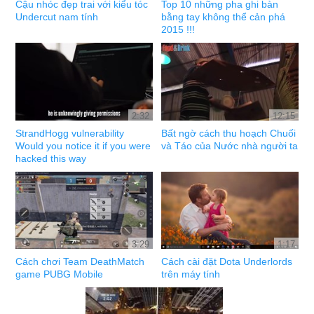
Cậu nhóc đẹp trai với kiểu tóc
Top 10 những pha ghi bàn
Undercut nam tính
bằng tay không thể cản phá
2015 !!!
2:32
12:15
StrandHogg vulnerability
Bất ngờ cách thu hoạch Chuối
Would you notice it if you were
và Táo của Nước nhà người ta
hacked this way
3:29
1:17
Cách chơi Team DeathMatch
Cách cài đặt Dota Underlords
game PUBG Mobile
trên máy tính