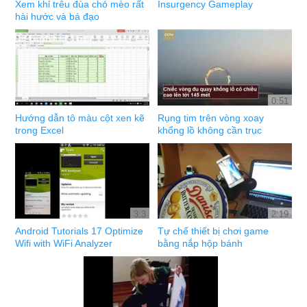
Xem khỉ trêu đùa chó mèo rất
Insurgency Gameplay
hài hước và bá đạo
0:51
Hướng dẫn tô màu cột xen kẽ
Rụng tim trên vòng xoay
trong Excel
khổng lồ không cần trục
3:3
2:19
Android Tutorials 17 Optimize
Tự chế thiết bị chơi game
Wifi with WiFi Analyzer
bằng nắp hộp bánh