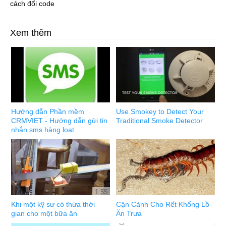
cách đổi code
Xem thêm
Hướng dẫn Phần mềm
Use Smokey to Detect Your
CRMVIET - Hướng dẫn gửi tin
Traditional Smoke Detector
nhắn sms hàng loạt
1:55
Khi một kỹ sư có thừa thời
Cận Cảnh Cho Rết Khổng Lồ
gian cho một bữa ăn
Ăn Trưa