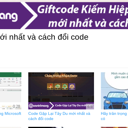
ới nhất và cách đổi code
0:28
6:6
ng Microsoft
Code Gặp Lại Tây Du mới nhất và
Hãy trân trọn
cách đổi code
có