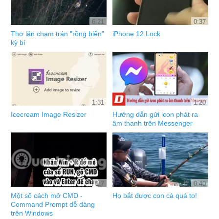
6:21
0:37
Thợ lặn chạm trán "rồng biển"
iPhone 12 Lock
kỳ bí
1:31
1:20
Icecream Image Resizer
Hướng dẫn gửi icon phát ra
âm thanh trên Messenger
1:7
0:40
Một số cách mở CMD -
Họ bắt được con cá quá to!
Command Prompt dễ dàng
trên Windows