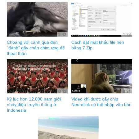
3:42
1:33
Choáng với cảnh quả đẹn
Cách đặt mật khẩu file nén
"đánh" gãy chân chim ưng để
bằng 7 Zip
thoát thân
0:43
0:24
Kỷ lục hơn 12.000 nam giới
Video khỉ được cấy chip
nhảy điệu truyền thống ở
Neuralink có thể nhập văn bản
Indonesia