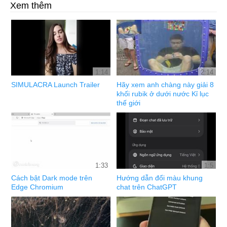
Xem thêm
1:14
2:14
SIMULACRA Launch Trailer
Hãy xem anh chàng này giải 8
khối rubik ở dưới nước Kỉ lục
thế giới
1:33
1:5
Cách bật Dark mode trên
Hướng dẫn đổi màu khung
Edge Chromium
chat trên ChatGPT