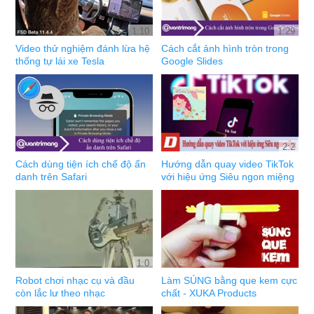
1:10
1:29
Video thử nghiệm đánh lừa hệ
Cách cắt ảnh hình tròn trong
thống tự lái xe Tesla
Google Slides
2:2
Cách dùng tiện ích chế độ ẩn
Hướng dẫn quay video TikTok
danh trên Safari
với hiệu ứng Siêu ngon miệng
1:0
Robot chơi nhạc cụ và đầu
Làm SÚNG bằng que kem cực
còn lắc lư theo nhạc
chất - XUKA Products