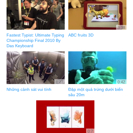
3:38
Fastest Typist: Ultimate Typing
ABC fruits 3D
Championship Final 2010 By
Das Keyboard
1:27
0:42
Những cảnh sát vui tính
Đập một quả trứng dưới biển
sâu 20m
0:7