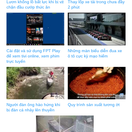
Lươn khổng lồ bất lực khi bị vịt
Thay lốp xe tải trong chưa đầy
chặn đầu cướp thức ăn
2 phút
Cài đặt và sử dụng FPT Play
Những màn biểu diễn đua xe
để xem tivi online, xem phim
ô tô cực kỳ mạo hiểm
trực tuyến
0:52
4:22
Người đàn ông hào hứng khi
Quy trình sản xuất tương ớt
bị đàn cá nhảy lên thuyền