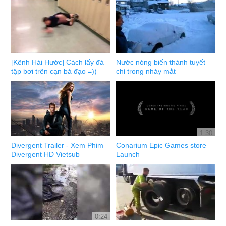
[Kênh Hài Hước] Cách lấy đà
Nước nóng biến thành tuyết
tập bơi trên cạn bá đạo =))
chỉ trong nháy mắt
1:30
Divergent Trailer - Xem Phim
Conarium Epic Games store
Divergent HD Vietsub
Launch
0:24