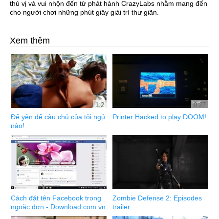
thú vị và vui nhộn đến từ phát hành CrazyLabs nhằm mang đến
cho người chơi những phút giây giải trí thư giãn.
Xem thêm
1:2
0:27
Để yên để cậu chủ của tôi ngủ
Printer Hacked to play DOOM!
nào!
Cách đặt tên Facebook trong
Zombie Defense 2: Episodes
ngoặc đơn - Download.com.vn
trailer