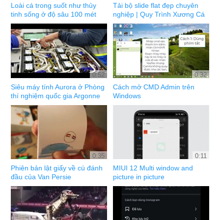
Loài cá trong suốt như thủy
Tải bộ slide flat đẹp chuyên
tinh sống ở độ sâu 100 mét
nghiệp | Quy Trình Xương Cá
0:52
0:32
Siêu máy tính Aurora ở Phòng
Cách mở CMD Admin trên
thí nghiệm quốc gia Argonne
Windows
0:35
0:11
Phiên bản lật giấy về cú đánh
MIUI 12 Multi window and
đầu của Van Persie
picture in picture