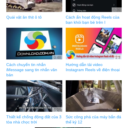
0:26
Quái vật ăn thịt ô tô
Cách ẩn hoạt động Reels của
bạn khỏi bạn bè trên I
0:48
1:3
Cách chuyển tin nhắn
Hướng dẫn tải video
iMessage sang tin nhắn văn
Instagram Reels về điện thoại
bản
5:26
Thiết kế chống động đất của 3
Sức công phá của máy bắn đá
tòa nhà chọc trời
thế kỷ 12