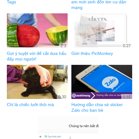
Tags
em mới sinh đốn tim cư dân
mạng
2:3
0:27
Gợi ý tuyệt vời để cắt dưa hấu
Giới thiệu PicMonkey
đấy mọi người!
0:30
1:31
Chỉ là chiếc lưỡi thôi mà
Hướng dẫn chia sẻ sticker
Zalo cho bạn bè