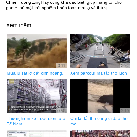
Chien Tuong ZingPlay cũng khá đặc biệt, giúp mang tới cho
game thủ một trải nghiệm hoàn toàn mới lạ và thú vị.
Xem thêm
0:11
3:22
Mưa lũ sát lở đất kinh hoàng,
Xem parkour mà tắc thở luôn
0:50
2:10
Thử nghiệm xe trượt điện từ ở
Chỉ là dắt thú cưng đi dạo thôi
Tế Nam
mà