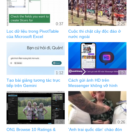
0:37
2:25
Lọc dữ liệu trong PivotTable
Cuộc thi chặt cây độc đáo ở
của Microsoft Excel
nước ngoài
1:12
1:7
Tạo bài giảng tương tác trực
Cách gửi ảnh HD trên
tiếp trên Gemini
Messenger không vỡ hình
4:26
0:26
ON1 Browse 10 Ratings &
'Anh trai quốc dân' chào đón