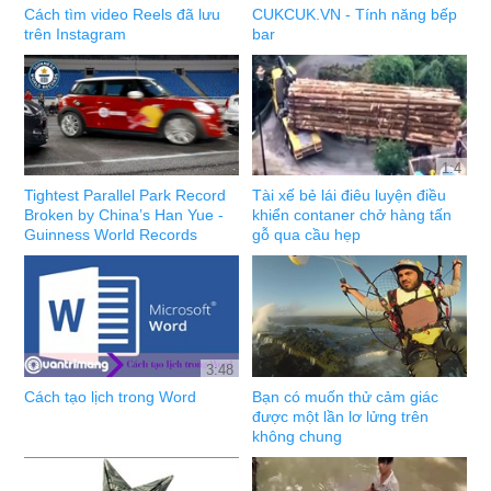
Cách tìm video Reels đã lưu
CUKCUK.VN - Tính năng bếp
trên Instagram
bar
1:4
Tightest Parallel Park Record
Tài xế bẻ lái điêu luyện điều
Broken by China’s Han Yue -
khiển contaner chở hàng tấn
Guinness World Records
gỗ qua cầu hẹp
3:48
Cách tạo lịch trong Word
Bạn có muốn thử cảm giác
được một lần lơ lửng trên
không chung