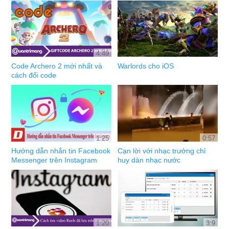
4:49
Code Archero 2 mới nhất và
Warlords cho iOS
cách đổi code
1:25
0:57
Hướng dẫn nhắn tin Facebook
Cạn lời với nhạc trưởng chỉ
Messenger trên Instagram
huy dàn nhạc nước
1:20
3:9