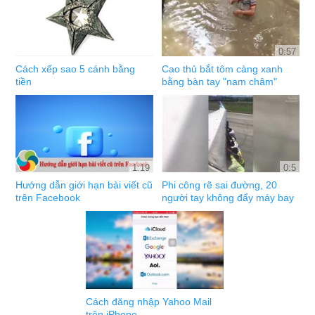
0:57
Cách xếp sao 5 cánh bằng
Cao thủ bắt tôm càng xanh
tiền
bằng bàn tay "nam châm"
1:19
0:5
Hướng dẫn giới hạn bài viết cũ
Phi công rẽ sai đường, 20
trên Facebook
người tay không đẩy máy bay
Cách đăng nhập Yahoo Mail
trên iPhone