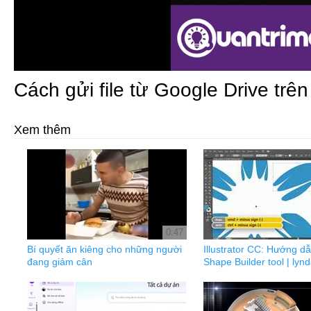
Cách gửi file từ Google Drive trên
Xem thêm
0:47
Bí quyết ăn kiêng cho những người
Illustrator CC: Hướng d
đang giảm cân
Shape Builder tool | lyn