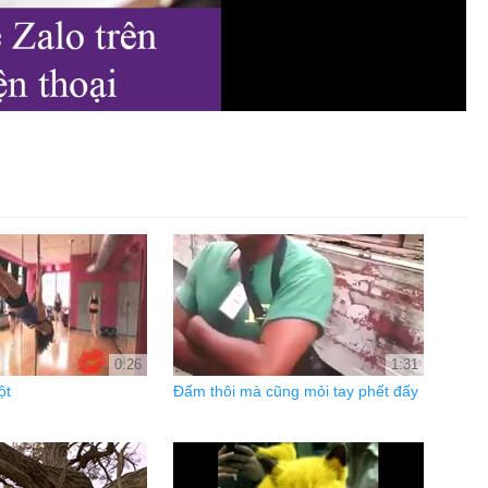
0:26
1:31
ột
Đấm thôi mà cũng mỏi tay phết đấy