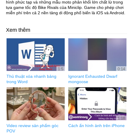
hình phức tạp và những mẫu moto phân khối lớn chất lừ trong
tựa game tốc độ Bike Rivals của Miniclip. Game cho phép chơi
miễn phí trên cả 2 nền tảng di động phổ biến là iOS và Android.
Xem thêm
1:5
0:14
Thủ thuật xóa nhanh bảng
Ignorant Exhausted Dwarf
trong Word
mongoose
1:18
Video review sản phẩm góc
Cách ẩn hình ảnh trên iPhone
POV