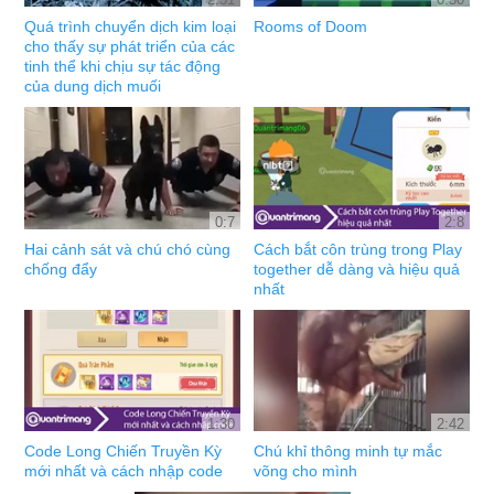
Quá trình chuyển dịch kim loại
Rooms of Doom
cho thấy sự phát triển của các
tinh thể khi chịu sự tác động
của dung dịch muối
0:7
2:8
Hai cảnh sát và chú chó cùng
Cách bắt côn trùng trong Play
chống đẩy
together dễ dàng và hiệu quả
nhất
1:30
2:42
Code Long Chiến Truyền Kỳ
Chú khỉ thông minh tự mắc
mới nhất và cách nhập code
võng cho mình