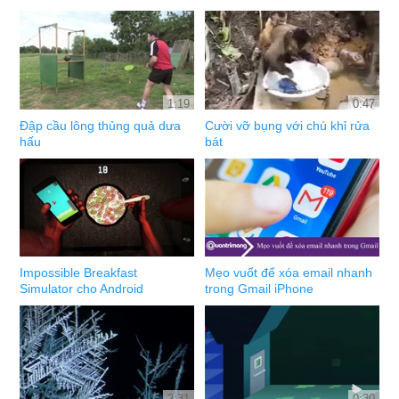
1:19
0:47
Đập cầu lông thủng quả dưa
Cười vỡ bụng với chú khỉ rửa
hấu
bát
Impossible Breakfast
Mẹo vuốt để xóa email nhanh
Simulator cho Android
trong Gmail iPhone
2:31
0:30