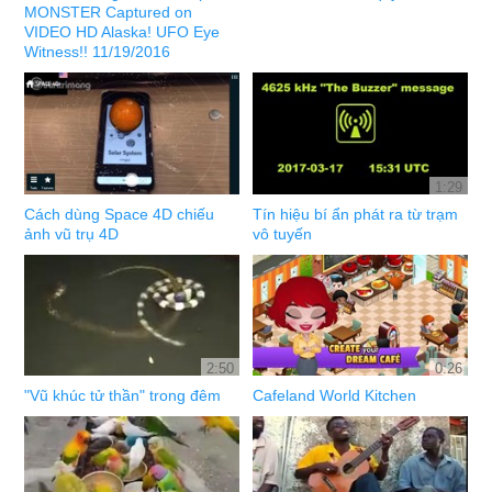
MONSTER Captured on
VIDEO HD Alaska! UFO Eye
Witness!! 11/19/2016
1:29
Cách dùng Space 4D chiếu
Tín hiệu bí ẩn phát ra từ trạm
ảnh vũ trụ 4D
vô tuyến
2:50
0:26
"Vũ khúc tử thần" trong đêm
Cafeland World Kitchen