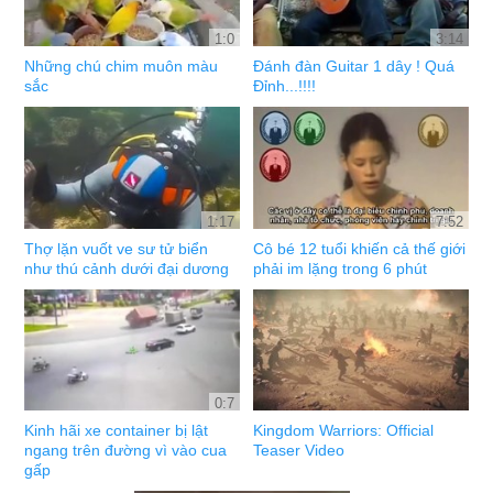
1:0
3:14
Những chú chim muôn màu
Đánh đàn Guitar 1 dây ! Quá
sắc
Đỉnh...!!!!
1:17
7:52
Thợ lặn vuốt ve sư tử biển
Cô bé 12 tuổi khiến cả thế giới
như thú cảnh dưới đại dương
phải im lặng trong 6 phút
0:7
Kinh hãi xe container bị lật
Kingdom Warriors: Official
ngang trên đường vì vào cua
Teaser Video
gấp