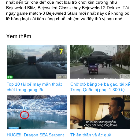
nhất đến từ "cha đẻ" của một loại trò chơi kim cương như
Bejeweled Blitz, Bejeweled Classic hay Bejeweled 2 Deluxe. Tải
ngay game match-3 Bejeweled Stars mới nhất này để không bỏ
lỡ hàng loạt cải tiến cùng chuỗi nhiệm vụ đầy thú vị bạn nhé.
Xem thêm
2:51
0:32
Top 10 tài xế may mắn thoát
Chở ôtô bằng xe ba gác, tài xế
chết trong gang tấc
Trung Quốc bị phạt 1 300 tệ
HUGE!!! Dragon SEA Serpent
Thiên thần và ác quỷ