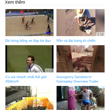
Xem thêm
2:19
Đá bóng bằng xe đạp bá đạo
Rắn và đại bàng tử chiến
0:23
Cú sút nhanh nhất thế giới
Insurgency Sandstorm
266km/h
Gameplay Overview Trailer