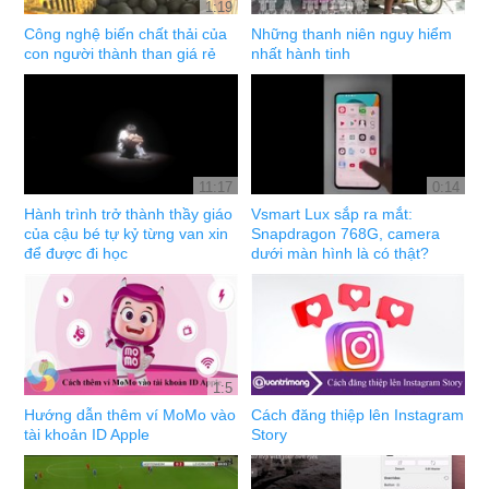
1:19
Công nghệ biến chất thải của
Những thanh niên nguy hiểm
con người thành than giá rẻ
nhất hành tinh
11:17
0:14
Hành trình trở thành thầy giáo
Vsmart Lux sắp ra mắt:
của cậu bé tự kỷ từng van xin
Snapdragon 768G, camera
để được đi học
dưới màn hình là có thật?
1:5
Hướng dẫn thêm ví MoMo vào
Cách đăng thiệp lên Instagram
tài khoản ID Apple
Story