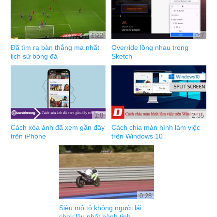
1:22
0:7
Đã tìm ra bàn thắng ma nhất
Override lồng nhau trong
lịch sử bóng đá
Sketch
1:8
2:35
Cách xóa ảnh đã xem gần đây
Cách chia màn hình làm việc
trên iPhone
trên Windows 10
0:28
Siêu mô tô không người lái
chạy lâu nhất hành tinh