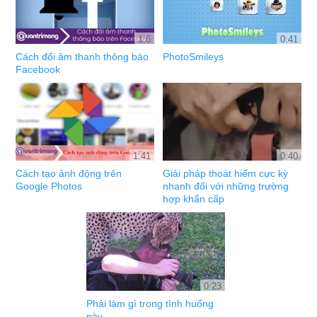
1:6
0:41
Cách đổi âm thanh thông báo
PhotoSmileys
Facebook
1:41
0:40
Cách tạo ảnh động trên
Giải pháp thoát hiểm cực kỳ
Google Photos
nhanh đối với những trường
hợp khẩn cấp
0:23
Phải làm gì trong tình huống
này