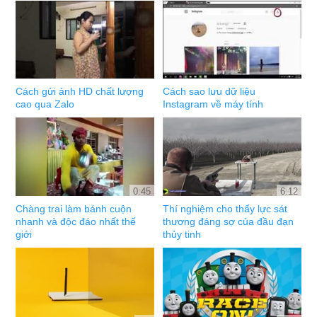
Cách gửi ảnh HD chất lượng
Cách sao lưu dữ liệu
cao qua Zalo
Instagram về máy tính
0:45
6:12
Chàng trai làm bánh cuộn
Thí nghiệm cho thấy lực sát
nhanh và độc đáo nhất thế
thương đáng sợ của đầu đạn
giới
thủy tinh