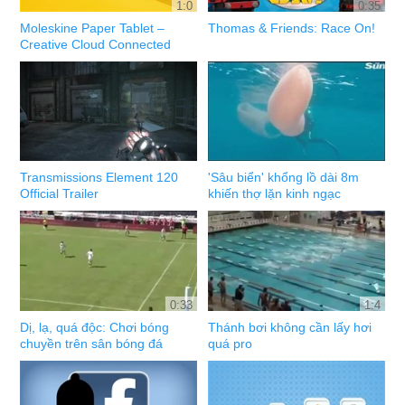
1:0
0:35
Moleskine Paper Tablet –
Thomas & Friends: Race On!
Creative Cloud Connected
Transmissions Element 120
'Sâu biển' khổng lồ dài 8m
Official Trailer
khiến thợ lặn kinh ngạc
0:33
1:4
Dị, lạ, quá độc: Chơi bóng
Thánh bơi không cần lấy hơi
chuyền trên sân bóng đá
quá pro