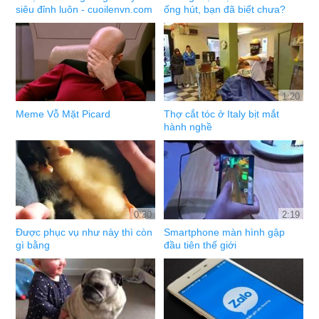
siêu đỉnh luôn - cuoilenvn.com
ống hút, bạn đã biết chưa?
1:20
Meme Vỗ Mặt Picard
Thợ cắt tóc ở Italy bịt mắt
hành nghề
0:30
2:19
Được phục vụ như này thì còn
Smartphone màn hình gập
gì bằng
đầu tiên thế giới