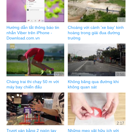
0:7
Hướng dẫn tắt thông báo tin
Choáng với cảnh 'xe bay' kinh
nhắn Viber trên iPhone -
hoàng trong giải đua đường
Download.com.vn
trường
0:37
0:50
Chàng trai thi chạy 50 m với
Không băng qua đường khi
máy bay chiến đấu
không quan sát
2:17
Trượt ván bằng 2 ngón tay
Những mẹo vặt hữu ích với