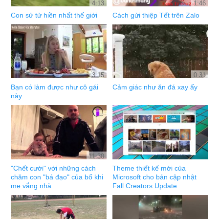
4:13
1:46
Con sử tử hiền nhất thế giới
Cách gửi thiệp Tết trên Zalo
3:15
0:31
Bạn có làm được như cô gái
Cảm giác như ăn đá xay ấy
này
11:30
"Chết cười" với những cách
Theme thiết kế mới của
chăm con "bá đạo" của bố khi
Microsoft cho bản cập nhật
mẹ vắng nhà
Fall Creators Update