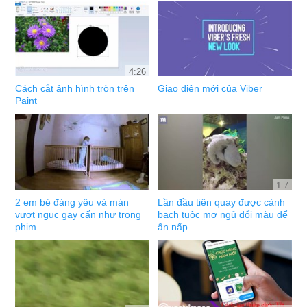
4:26
Cách cắt ảnh hình tròn trên
Giao diện mới của Viber
Paint
1:7
2 em bé đáng yêu và màn
Lần đầu tiên quay được cảnh
vượt ngục gay cấn như trong
bạch tuộc mơ ngủ đổi màu để
phim
ẩn nấp