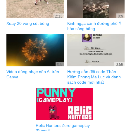
2:13
0:9
Xoay 20 vòng sút bóng
Kinh ngạc cảnh đường phố Ý
hóa sông băng
0:5
3:59
Video dùng nhạc nền AI trên
Hướng dẫn đổi code Thần
Canva
Kiếm Phong Ma Lục và danh
sách code mới nhất
Relic Hunters Zero gameplay
[Punny]