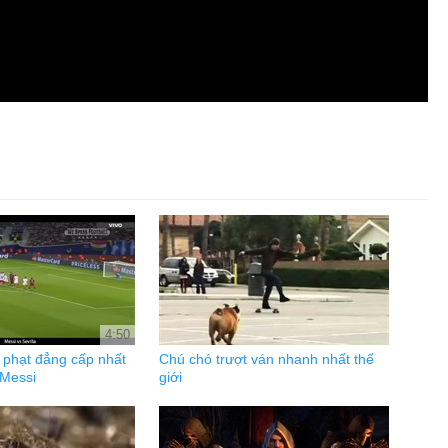
4:50
 phạt đẳng cấp nhất
Chú chó trượt ván nhanh nhất thế
 Messi
giới