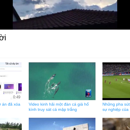
ời
0:49
 án đã xóa
Video kinh hãi một đàn cá giả hổ
Những pha sút
kình truy sát cá mập trắng
sự nghiệp của