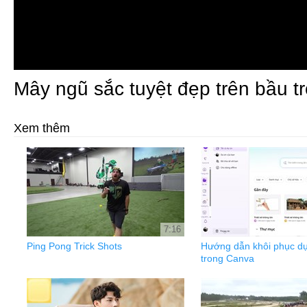
Mây ngũ sắc tuyệt đẹp trên bầu tr
Xem thêm
7:16
Ping Pong Trick Shots
Hướng dẫn khôi phục dự
trong Canva