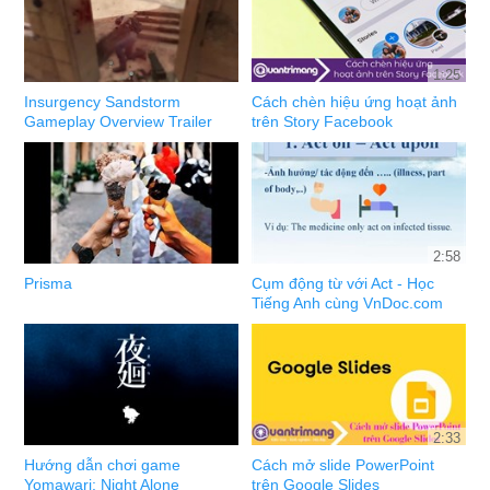
1:25
Insurgency Sandstorm
Cách chèn hiệu ứng hoạt ảnh
Gameplay Overview Trailer
trên Story Facebook
2:58
Prisma
Cụm động từ với Act - Học
Tiếng Anh cùng VnDoc.com
2:33
Hướng dẫn chơi game
Cách mở slide PowerPoint
Yomawari: Night Alone
trên Google Slides