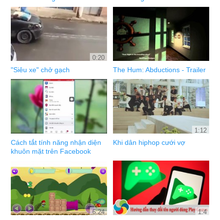
0:20
"Siêu xe" chở gạch
The Hum: Abductions - Trailer
1:12
Cách tắt tính năng nhận diện
Khi dân hiphop cưới vợ
khuôn mặt trên Facebook
6:24
1:4