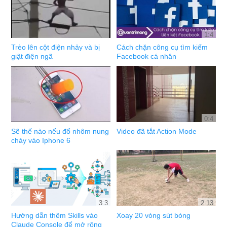
1:4
Trèo lên cột điện nhảy và bị
Cách chặn công cụ tìm kiếm
giật điện ngã
Facebook cá nhân
0:4
Sẽ thế nào nếu đổ nhôm nung
Video đã tắt Action Mode
chảy vào Iphone 6
3:3
2:13
Hướng dẫn thêm Skills vào
Xoay 20 vòng sút bóng
Claude Console để mở rộng