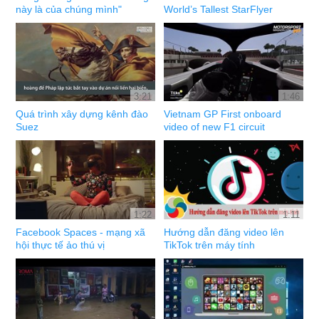
này là của chúng mình"
World’s Tallest StarFlyer
3:21
1:46
Quá trình xây dựng kênh đào
Vietnam GP First onboard
Suez
video of new F1 circuit
1:22
1:11
Facebook Spaces - mạng xã
Hướng dẫn đăng video lên
hội thực tế ảo thú vị
TikTok trên máy tính