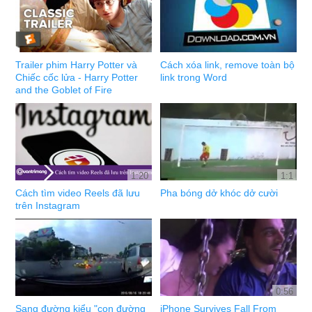
Trailer phim Harry Potter và
Cách xóa link, remove toàn bộ
Chiếc cốc lửa - Harry Potter
link trong Word
and the Goblet of Fire
1:20
1:1
Cách tìm video Reels đã lưu
Pha bóng dở khóc dở cười
trên Instagram
0:56
Sang đường kiểu "con đường
iPhone Survives Fall From