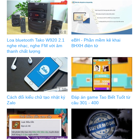
6:8
Loa bluetooth Tako W920 2.1
eBH - Phần mềm kê khai
nghe nhạc, nghe FM với âm
BHXH điện tử
thanh chất lượng
1:10
Cách đổi kiểu chữ tạo nhật ký
Đáp án game Tao Biết Tuốt từ
Zalo
câu 301 - 400