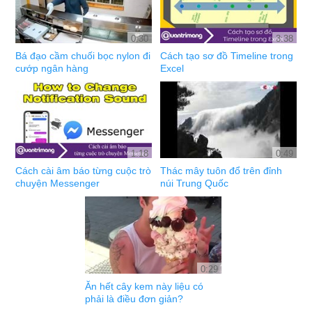
0:30
3:38
Bá đạo cầm chuối bọc nylon đi
Cách tạo sơ đồ Timeline trong
cướp ngân hàng
Excel
1:18
0:49
Cách cài âm báo từng cuộc trò
Thác mây tuôn đổ trên đỉnh
chuyện Messenger
núi Trung Quốc
0:29
Ăn hết cây kem này liệu có
phải là điều đơn giản?