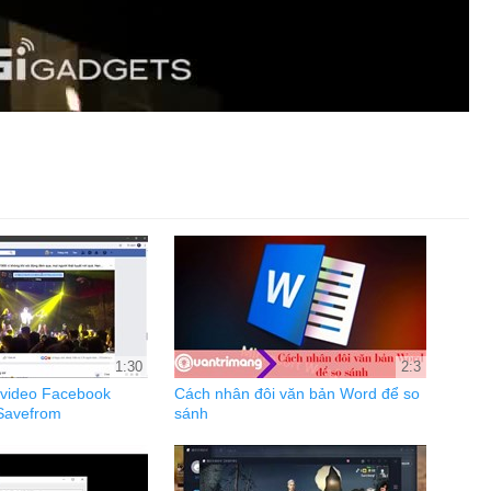
1:30
2:3
 video Facebook
Cách nhân đôi văn bản Word để so
Savefrom
sánh