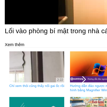
Lối vào phòng bí mật trong nhà cá
Xem thêm
2:22
Chỉ xem thôi cũng thấy nổi gai ốc rồi
Hướng dẫn đảo ngược 
hình bằng Magnifier Wi