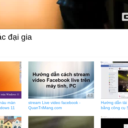
c đại gia
4:3
màu màn
stream Live video facebook -
Hướng dẫn tải
ndows 11
QuanTriMang.com
bằng công cụ 