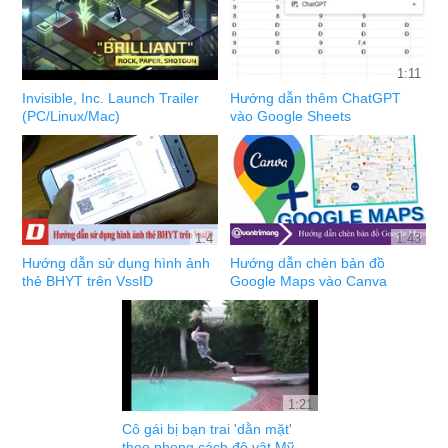
1:11
Invisible, Inc. Launch Trailer
Hướng dẫn thêm ChatGPT
(PC/Linux/Mac)
vào Google Sheets
1:4
1:43
Hướng dẫn sử dụng hình ảnh
Hướng dẫn chèn bản đồ
thẻ BHYT trên VssID
Google Maps vào Canva
1:21
Cô gái bị bạn trai 'dằn mặt'
theo phong cách đô vật Mỹ