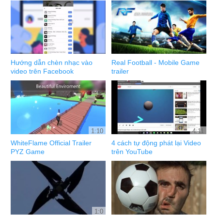
Hướng dẫn chèn nhạc vào
Real Football - Mobile Game
video trên Facebook
trailer
1:10
4:11
WhiteFlame Official Trailer
4 cách tự động phát lại Video
PYZ Game
trên YouTube
1:0