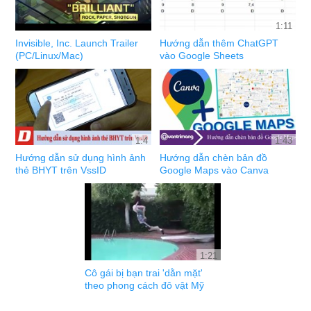
1:11
Invisible, Inc. Launch Trailer
Hướng dẫn thêm ChatGPT
(PC/Linux/Mac)
vào Google Sheets
1:4
1:43
Hướng dẫn sử dụng hình ảnh
Hướng dẫn chèn bản đồ
thẻ BHYT trên VssID
Google Maps vào Canva
1:21
Cô gái bị bạn trai 'dằn mặt'
theo phong cách đô vật Mỹ