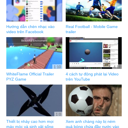
Hướng dẫn chèn nhạc vào
Real Football - Mobile Game
video trên Facebook
trailer
1:10
4:11
WhiteFlame Official Trailer
4 cách tự động phát lại Video
PYZ Game
trên YouTube
1:0
Thiết bị nhảy cao hơn mọi
Xem anh chàng này bị ném
máy móc và sinh vật sống
quả bóng chứa đầy nước vào