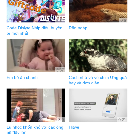
8:14
0:6
Code Dislyte Nhịp điệu huyền
Rắn ngáp
bí mới nhất
3:57
Em bé ăn chanh
Cách nhử và vồ chim Ưng quá
hay và đơn giản
3:0
0:21
Lũ nhóc khốn khổ với các ông
Hitwe
bố “lầy lội“