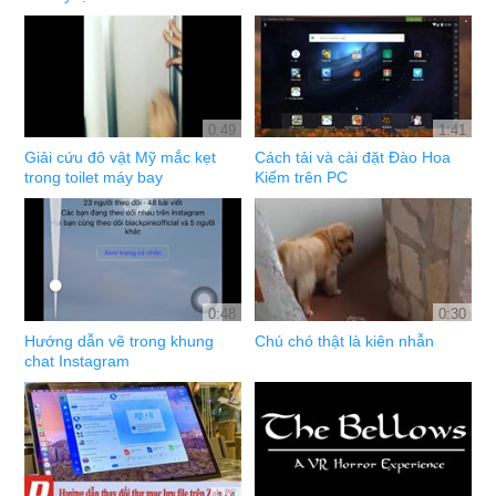
0:49
1:41
Giải cứu đô vật Mỹ mắc kẹt
Cách tải và cài đặt Đào Hoa
trong toilet máy bay
Kiếm trên PC
0:48
0:30
Hướng dẫn vẽ trong khung
Chú chó thật là kiên nhẫn
chat Instagram