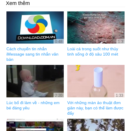
Xem thêm
0:48
1:3
Cách chuyển tin nhắn
Loài cá trong suốt như thủy
iMessage sang tin nhắn văn
tinh sống ở độ sâu 100 mét
bản
2:20
1:33
Lúc bố đi làm về - những em
Với những màn ảo thuật đơn
bé đáng yêu
giản này, bạn có thể làm được
đấy