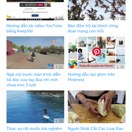
1:56
0:23
Hướng dẫn tải video YouTube
Báo đốm trổ tài khinh công
bằng KeepVid
đoạt mạng con mồi
1:21
1:15
Ngả mũ trước màn trình diễn
Hướng dẫn tạo ghim trên
bá đạo của tay đua nhí mới
Pinterest
chưa tròn 3 tuổi
1:16
Thực sự rất muốn trải nghiệm
Người Nhật Cắt Các Loại Rau