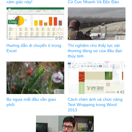
cảm giác này!
Củ Cực Nhanh Và Độc Đáo
0:57
6:12
Hướng dẫn di chuyển ô trong
Thí nghiệm cho thấy lực sát
Excel
thương đáng sợ của đầu đạn
thủy tinh
2:10
4:43
Bọ ngựa mất đầu vẫn giao
Cách chèn ảnh và chức năng
phối
Text Wrapping trong Word
2013