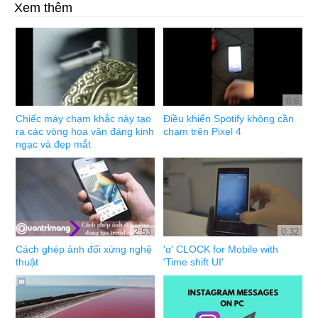
Xem thêm
0:6
Chiếc máy chạm khắc này tạo
Điều khiển Spotify không cần
ra các vòng hoa văn đáng kinh
chạm trên Pixel 4
ngạc và đẹp mắt
2:53
0:32
Cách ghép ảnh đối xứng nghệ
'α' CLOCK for Mobile with
thuật
'Time shift UI'