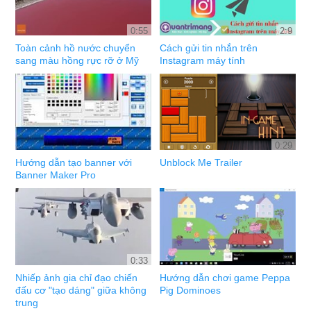
0:55
2:9
Toàn cảnh hồ nước chuyển
Cách gửi tin nhắn trên
sang màu hồng rực rỡ ở Mỹ
Instagram máy tính
0:29
Hướng dẫn tạo banner với
Unblock Me Trailer
Banner Maker Pro
0:33
Nhiếp ảnh gia chỉ đạo chiến
Hướng dẫn chơi game Peppa
đấu cơ "tạo dáng" giữa không
Pig Dominoes
trung