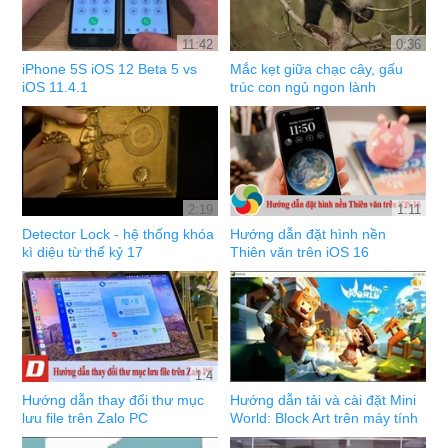
11:42
0:36
iPhone 5S iOS 12 Beta 5 vs
Mắc kẹt giữa chạc cây, gấu
iOS 11.4.1
trúc con ngủ ngon lành
2:19
1:11
Detector Lock - hệ thống khóa
Hướng dẫn đặt hình nền
kì diệu từ thế kỷ 17
Thiên văn trên iOS 16
1:4
Hướng dẫn thay đổi thư mục
Hướng dẫn tải và cài đặt Mini
lưu file trên Zalo PC
World: Block Art trên máy tính