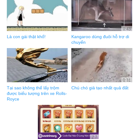
0:43
Là con gái thật khổ!
Kangaroo dùng đuôi hỗ trợ di
chuyển
0:31
Tại sao không thể lấy trộm
Chú chó giả tạo nhất quả đất
được biểu tượng trên xe Rolls-
Royce
2:7